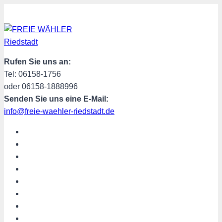
Zum
Inhalt
springen
Rufen Sie uns an:
Tel: 06158-1756
oder 06158-1888996
Senden Sie uns eine E-Mail:
info@freie-waehler-riedstadt.de
START
ÜBER UNS
TERMINE
PROGRAMM
SPENDEN
MITGLIED WERDEN
SHOP
Riedstadt aktuell