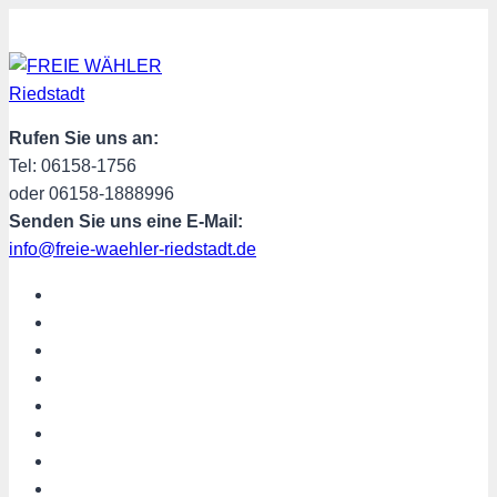
Zum
Inhalt
springen
Rufen Sie uns an:
Tel: 06158-1756
oder 06158-1888996
Senden Sie uns eine E-Mail:
info@freie-waehler-riedstadt.de
START
ÜBER UNS
TERMINE
PROGRAMM
SPENDEN
MITGLIED WERDEN
SHOP
Riedstadt aktuell