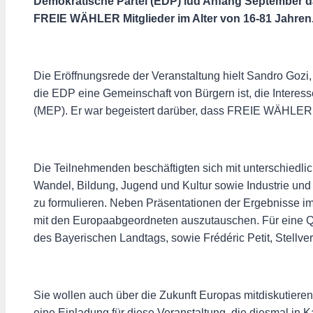
Demokratische Partei (EDP) lud Anfang September da
FREIE WÄHLER Mitglieder im Alter von 16-81 Jahren
Die Eröffnungsrede der Veranstaltung hielt Sandro Gozi
die EDP eine Gemeinschaft von Bürgern ist, die Intere
(MEP). Er war begeistert darüber, dass FREIE WÄHLER
Die Teilnehmenden beschäftigten sich mit unterschiedl
Wandel, Bildung, Jugend und Kultur sowie Industrie und
zu formulieren. Neben Präsentationen der Ergebnisse i
mit den Europaabgeordneten auszutauschen. Für eine 
des Bayerischen Landtags, sowie Frédéric Petit, Stellver
Sie wollen auch über die Zukunft Europas mitdiskutiere
eine Einladung für diese Veranstaltung, die diesmal in K