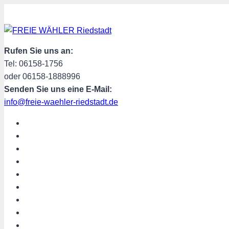
Zum
Inhalt
springen
Rufen Sie uns an:
Tel: 06158-1756
oder 06158-1888996
Senden Sie uns eine E-Mail:
info@freie-waehler-riedstadt.de
START
ÜBER UNS
TERMINE
PROGRAMM
SPENDEN
MITGLIED WERDEN
SHOP
Riedstadt aktuell
Hessen aktuell