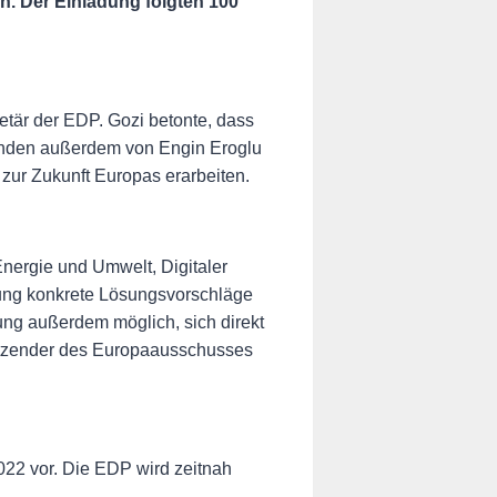
n. Der Einladung folgten 100
etär der EDP. Gozi betonte, dass
menden außerdem von Engin Eroglu
ur Zukunft Europas erarbeiten.
nergie und Umwelt, Digitaler
tung konkrete Lösungsvorschläge
ng außerdem möglich, sich direkt
itzender des Europaausschusses
022 vor. Die EDP wird zeitnah