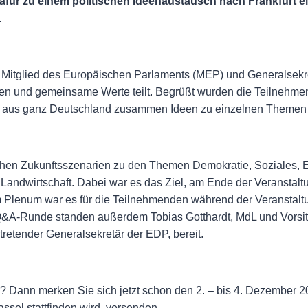
für zu einem politischen Ideenaustausch nach Frankfurt ei
.
, Mitglied des Europäischen Parlaments (MEP) und Generalsekr
ssen und gemeinsame Werte teilt. Begrüßt wurden die Teilneh
 aus ganz Deutschland zusammen Ideen zu einzelnen Themen z
ichen Zukunftsszenarien zu den Themen Demokratie, Soziales, E
 Landwirtschaft. Dabei war es das Ziel, am Ende der Veranstal
m Plenum war es für die Teilnehmenden während der Veranstaltu
Q&A-Runde standen außerdem Tobias Gotthardt, MdL und Vors
tretender Generalsekretär der EDP, bereit.
n? Dann merken Sie sich jetzt schon den 2. – bis 4. Dezember 2
assel stattfinden wird, versenden.