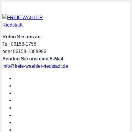
Zum
Inhalt
springen
Rufen Sie uns an:
Tel: 06158-1756
oder 06158-1888996
Senden Sie uns eine E-Mail:
info@freie-waehler-riedstadt.de
START
ÜBER UNS
TERMINE
PROGRAMM
SPENDEN
MITGLIED WERDEN
SHOP
Riedstadt aktuell