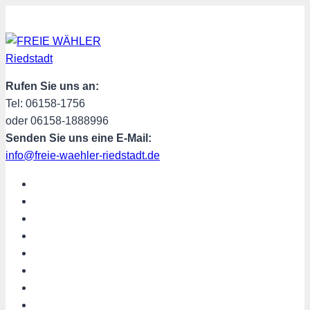
Zum
Inhalt
springen
Rufen Sie uns an:
Tel: 06158-1756
oder 06158-1888996
Senden Sie uns eine E-Mail:
info@freie-waehler-riedstadt.de
START
ÜBER UNS
TERMINE
PROGRAMM
SPENDEN
MITGLIED WERDEN
SHOP
Riedstadt aktuell