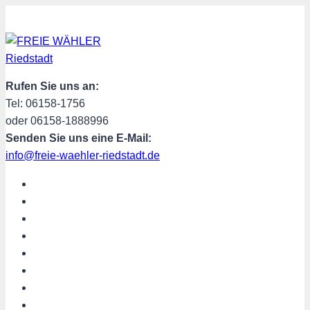
Zum
Inhalt
springen
Rufen Sie uns an:
Tel: 06158-1756
oder 06158-1888996
Senden Sie uns eine E-Mail:
info@freie-waehler-riedstadt.de
START
ÜBER UNS
TERMINE
PROGRAMM
SPENDEN
MITGLIED WERDEN
SHOP
Riedstadt aktuell