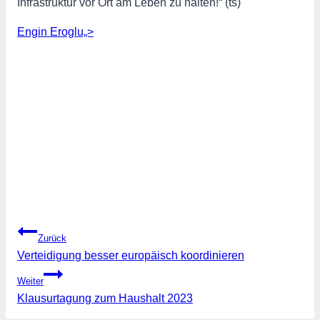
Infrastruktur vor Ort am Leben zu halten!“ (ts)
Engin Eroglu„>
Beitragsnavigation
Zurück
Verteidigung besser europäisch koordinieren
Weiter
Klausurtagung zum Haushalt 2023