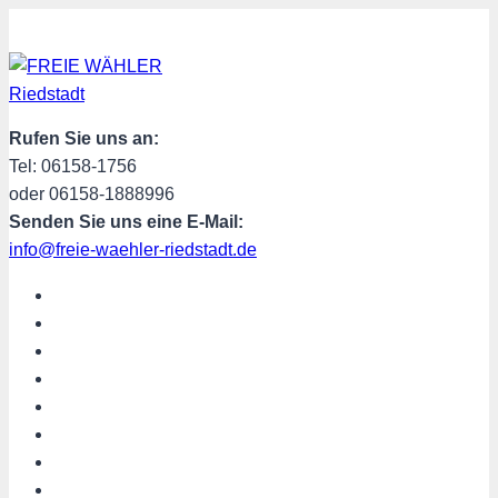
Zum
Inhalt
springen
Rufen Sie uns an:
Tel: 06158-1756
oder 06158-1888996
Senden Sie uns eine E-Mail:
info@freie-waehler-riedstadt.de
START
ÜBER UNS
TERMINE
PROGRAMM
SPENDEN
MITGLIED WERDEN
SHOP
Riedstadt aktuell