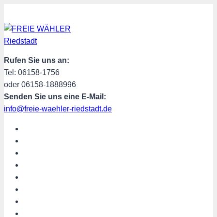
Zum
Inhalt
springen
Rufen Sie uns an:
Tel: 06158-1756
oder 06158-1888996
Senden Sie uns eine E-Mail:
info@freie-waehler-riedstadt.de
START
ÜBER UNS
TERMINE
PROGRAMM
SPENDEN
MITGLIED WERDEN
SHOP
Riedstadt aktuell