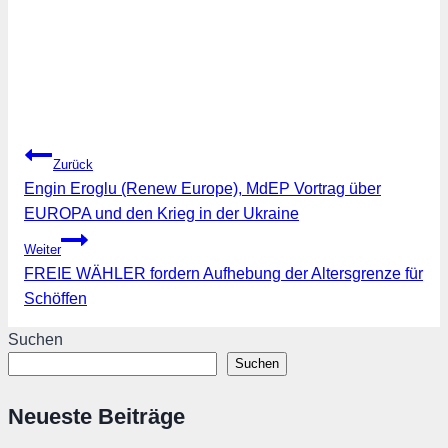
Beitragsnavigation
Zurück
Engin Eroglu (Renew Europe), MdEP Vortrag über
EUROPA und den Krieg in der Ukraine
Weiter
FREIE WÄHLER fordern Aufhebung der Altersgrenze für
Schöffen
Suchen
Suchen
Neueste Beiträge