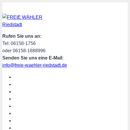
Zum
Inhalt
springen
Rufen Sie uns an:
Tel: 06158-1756
oder 06158-1888996
Senden Sie uns eine E-Mail:
info@freie-waehler-riedstadt.de
START
ÜBER UNS
TERMINE
PROGRAMM
SPENDEN
MITGLIED WERDEN
SHOP
Riedstadt aktuell