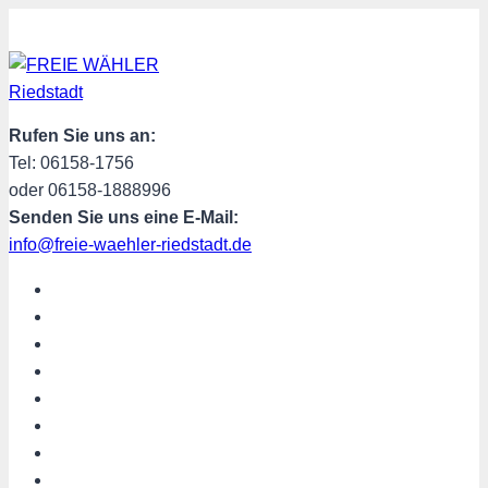
Zum
Inhalt
springen
Rufen Sie uns an:
Tel: 06158-1756
oder 06158-1888996
Senden Sie uns eine E-Mail:
info@freie-waehler-riedstadt.de
START
ÜBER UNS
TERMINE
PROGRAMM
SPENDEN
MITGLIED WERDEN
SHOP
Riedstadt aktuell