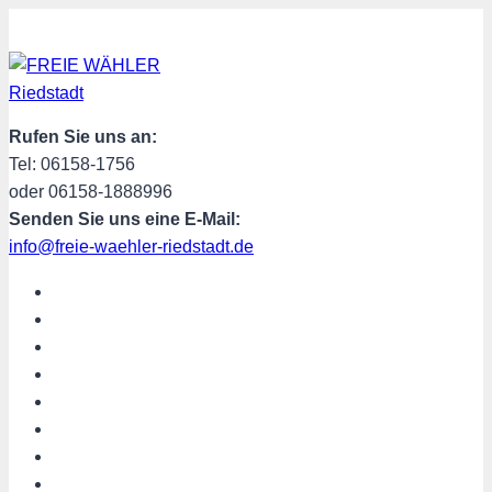
Zum
Inhalt
springen
Rufen Sie uns an:
Tel: 06158-1756
oder 06158-1888996
Senden Sie uns eine E-Mail:
info@freie-waehler-riedstadt.de
START
ÜBER UNS
TERMINE
PROGRAMM
SPENDEN
MITGLIED WERDEN
SHOP
Riedstadt aktuell