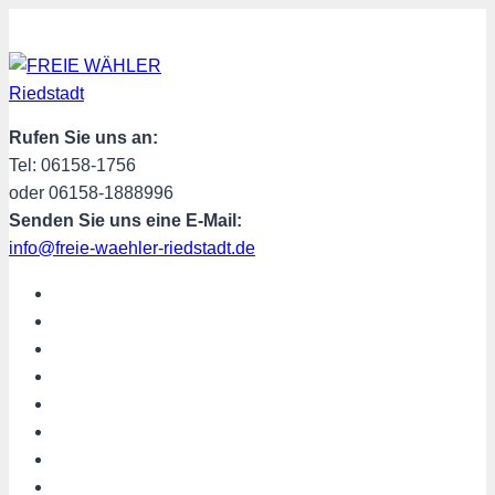
Zum
Inhalt
springen
Rufen Sie uns an:
Tel: 06158-1756
oder 06158-1888996
Senden Sie uns eine E-Mail:
info@freie-waehler-riedstadt.de
START
ÜBER UNS
TERMINE
PROGRAMM
SPENDEN
MITGLIED WERDEN
SHOP
Riedstadt aktuell