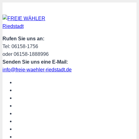
Zum
Inhalt
springen
Rufen Sie uns an:
Tel: 06158-1756
oder 06158-1888996
Senden Sie uns eine E-Mail:
info@freie-waehler-riedstadt.de
START
ÜBER UNS
TERMINE
PROGRAMM
SPENDEN
MITGLIED WERDEN
SHOP
Riedstadt aktuell