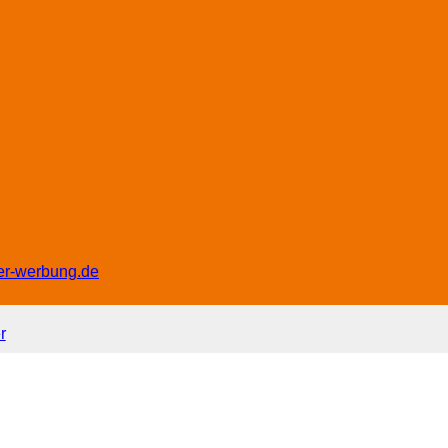
er-werbung.de
r