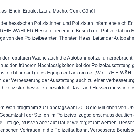
Haas, Engin Eroglu, Laura Macho, Cenk Gönül
r hessischen Polizistinnen und Polizisten informierte sich Eng
REIE WÄHLER Hessen, bei einem Besuch der Polizeistation Mi
gs von den Polizeibeamten Thorsten Haas, Leiter der Autobahn
der regulären Wache auch die Autobahnpolizei untergebracht is
us den früheren Nachlässigkeiten bei der Polizeiausstattung ge
enst nicht nur auf gutes Equipment ankomme: „Wir FREIE WÄHL
ben der Verbesserung der Ausstattung auch zu einer Verbesseru
und Polizisten besser zu besolden! Das Land Hessen muss in die
 Wahlprogramm zur Landtagswahl 2018 die Millionen von Übe
Gesamtzahl der Stellen im Polizeivollzugsdienst muss deutlich
 Erfolge, müssen aber auf Dauer weitergeführt werden. Besser
nschen Vertrauen in die Polizeilaufbahn. Verbesserte Berufs