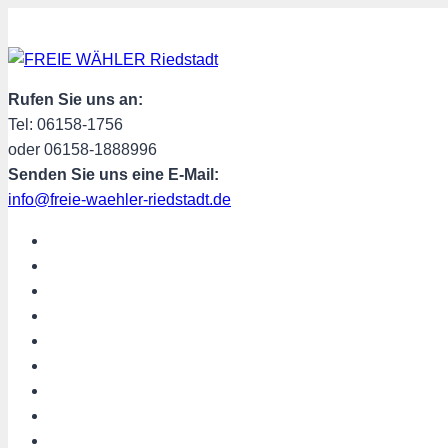
Zum
Inhalt
springen
Rufen Sie uns an:
Tel: 06158-1756
oder 06158-1888996
Senden Sie uns eine E-Mail:
info@freie-waehler-riedstadt.de
START
ÜBER UNS
TERMINE
PROGRAMM
SPENDEN
MITGLIED WERDEN
SHOP
Riedstadt aktuell
Hessen aktuell