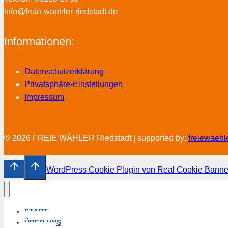
info@freie-waehler-riedstadt.de
Informationen:
Datenschutzerklärung
Privatsphäre-Einstellungen
Impressum
© 2026 FREIE WÄHLER Riedstadt | supported by:
freiewaehl
WordPress Cookie Plugin von Real Cookie Banne
START
ÜBER UNS