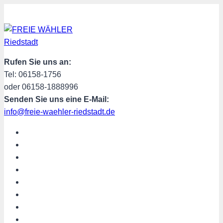
Zum
Inhalt
springen
Rufen Sie uns an:
Tel: 06158-1756
oder 06158-1888996
Senden Sie uns eine E-Mail:
info@freie-waehler-riedstadt.de
START
ÜBER UNS
TERMINE
PROGRAMM
SPENDEN
MITGLIED WERDEN
SHOP
Riedstadt aktuell