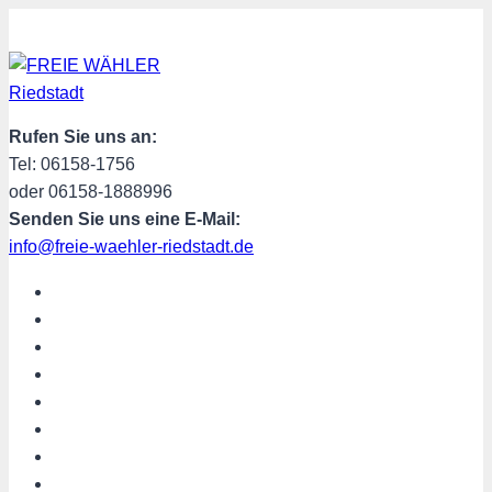
Zum
Inhalt
springen
Rufen Sie uns an:
Tel: 06158-1756
oder 06158-1888996
Senden Sie uns eine E-Mail:
info@freie-waehler-riedstadt.de
START
ÜBER UNS
TERMINE
PROGRAMM
SPENDEN
MITGLIED WERDEN
SHOP
Riedstadt aktuell