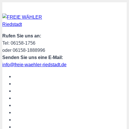
Zum
Inhalt
springen
Rufen Sie uns an:
Tel: 06158-1756
oder 06158-1888996
Senden Sie uns eine E-Mail:
info@freie-waehler-riedstadt.de
START
ÜBER UNS
TERMINE
PROGRAMM
SPENDEN
MITGLIED WERDEN
SHOP
Riedstadt aktuell