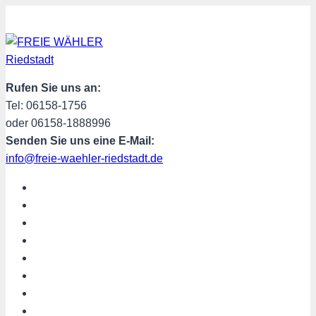
Zum
Inhalt
springen
Rufen Sie uns an:
Tel: 06158-1756
oder 06158-1888996
Senden Sie uns eine E-Mail:
info@freie-waehler-riedstadt.de
START
ÜBER UNS
TERMINE
PROGRAMM
SPENDEN
MITGLIED WERDEN
SHOP
Riedstadt aktuell