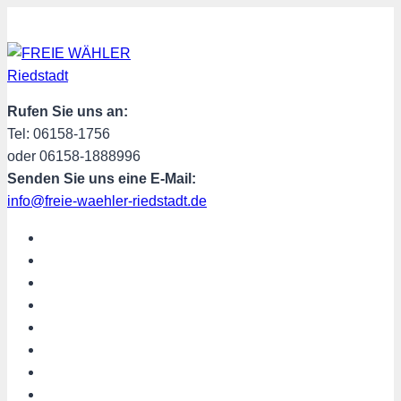
Zum
Inhalt
springen
Rufen Sie uns an:
Tel: 06158-1756
oder 06158-1888996
Senden Sie uns eine E-Mail:
info@freie-waehler-riedstadt.de
START
ÜBER UNS
TERMINE
PROGRAMM
SPENDEN
MITGLIED WERDEN
SHOP
Riedstadt aktuell