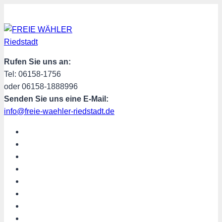
Zum
Inhalt
springen
Rufen Sie uns an:
Tel: 06158-1756
oder 06158-1888996
Senden Sie uns eine E-Mail:
info@freie-waehler-riedstadt.de
START
ÜBER UNS
TERMINE
PROGRAMM
SPENDEN
MITGLIED WERDEN
SHOP
Riedstadt aktuell