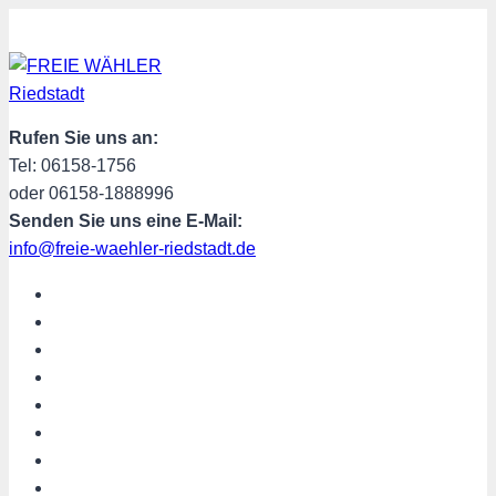
Zum
Inhalt
springen
Rufen Sie uns an:
Tel: 06158-1756
oder 06158-1888996
Senden Sie uns eine E-Mail:
info@freie-waehler-riedstadt.de
START
ÜBER UNS
TERMINE
PROGRAMM
SPENDEN
MITGLIED WERDEN
SHOP
Riedstadt aktuell