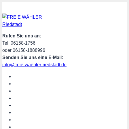
Zum
Inhalt
springen
Rufen Sie uns an:
Tel: 06158-1756
oder 06158-1888996
Senden Sie uns eine E-Mail:
info@freie-waehler-riedstadt.de
START
ÜBER UNS
TERMINE
PROGRAMM
SPENDEN
MITGLIED WERDEN
SHOP
Riedstadt aktuell