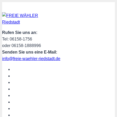
Zum
Inhalt
springen
Rufen Sie uns an:
Tel: 06158-1756
oder 06158-1888996
Senden Sie uns eine E-Mail:
info@freie-waehler-riedstadt.de
START
ÜBER UNS
TERMINE
PROGRAMM
SPENDEN
MITGLIED WERDEN
SHOP
Riedstadt aktuell