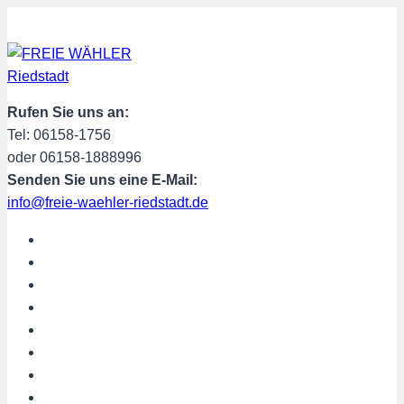
Zum
Inhalt
springen
Rufen Sie uns an:
Tel: 06158-1756
oder 06158-1888996
Senden Sie uns eine E-Mail:
info@freie-waehler-riedstadt.de
START
ÜBER UNS
TERMINE
PROGRAMM
SPENDEN
MITGLIED WERDEN
SHOP
Riedstadt aktuell