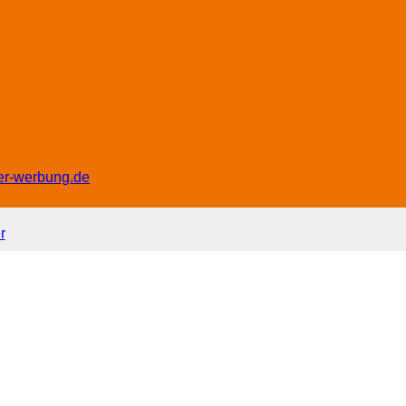
er-werbung.de
r