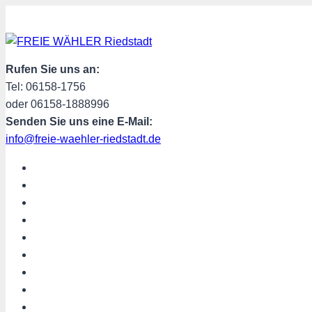
Zum
Inhalt
springen
Rufen Sie uns an:
Tel: 06158-1756
oder 06158-1888996
Senden Sie uns eine E-Mail:
info@freie-waehler-riedstadt.de
START
ÜBER UNS
TERMINE
PROGRAMM
SPENDEN
MITGLIED WERDEN
SHOP
Riedstadt aktuell
Hessen aktuell