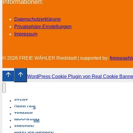
Informationen:
Datenschutzerklärung
Privatsphäre-Einstellungen
Impressum
© 2026 FREIE WÄHLER Riedstadt | supported by:
freiewaehl
WordPress Cookie Plugin von Real Cookie Banne
START
ÜBER UNS
TERMINE
PROGRAMM
SPENDEN