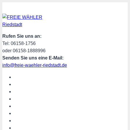
Zum
Inhalt
springen
Rufen Sie uns an:
Tel: 06158-1756
oder 06158-1888996
Senden Sie uns eine E-Mail:
info@freie-waehler-riedstadt.de
START
ÜBER UNS
TERMINE
PROGRAMM
SPENDEN
MITGLIED WERDEN
SHOP
Riedstadt aktuell