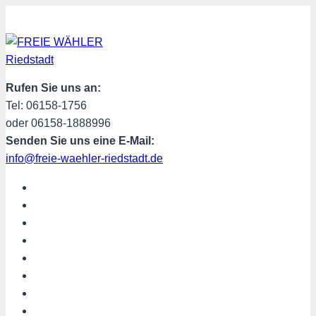
Zum
Inhalt
springen
Rufen Sie uns an:
Tel: 06158-1756
oder 06158-1888996
Senden Sie uns eine E-Mail:
info@freie-waehler-riedstadt.de
START
ÜBER UNS
TERMINE
PROGRAMM
SPENDEN
MITGLIED WERDEN
SHOP
Riedstadt aktuell