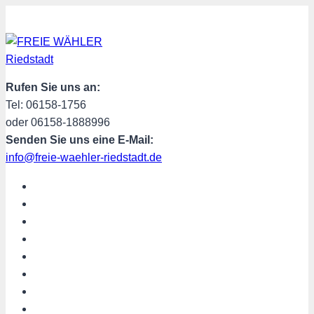
Zum
Inhalt
springen
Rufen Sie uns an:
Tel: 06158-1756
oder 06158-1888996
Senden Sie uns eine E-Mail:
info@freie-waehler-riedstadt.de
START
ÜBER UNS
TERMINE
PROGRAMM
SPENDEN
MITGLIED WERDEN
SHOP
Riedstadt aktuell