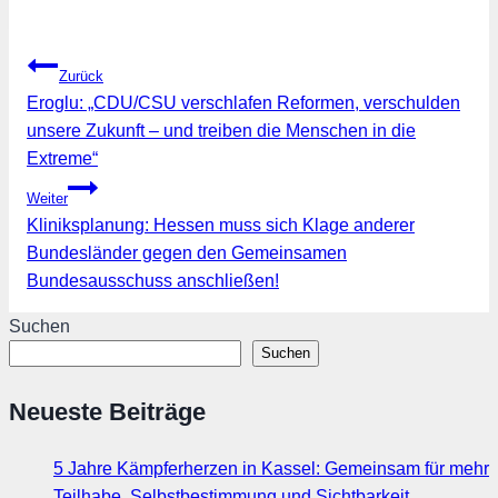
Beitragsnavigation
Zurück
Eroglu: „CDU/CSU verschlafen Reformen, verschulden
unsere Zukunft – und treiben die Menschen in die
Extreme“
Weiter
Kliniksplanung: Hessen muss sich Klage anderer
Bundesländer gegen den Gemeinsamen
Bundesausschuss anschließen!
Suchen
Suchen
Neueste Beiträge
5 Jahre Kämpferherzen in Kassel: Gemeinsam für mehr
Teilhabe, Selbstbestimmung und Sichtbarkeit