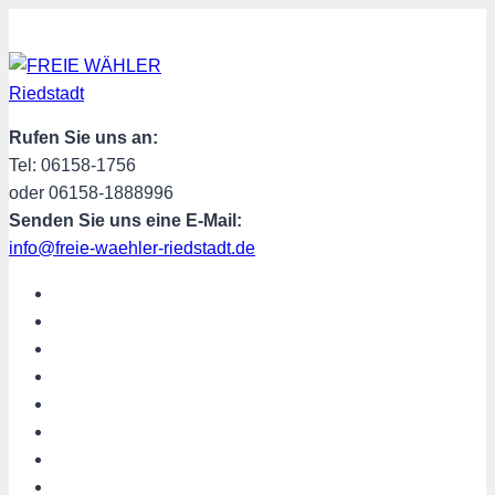
Zum
Inhalt
springen
Rufen Sie uns an:
Tel: 06158-1756
oder 06158-1888996
Senden Sie uns eine E-Mail:
info@freie-waehler-riedstadt.de
START
ÜBER UNS
TERMINE
PROGRAMM
SPENDEN
MITGLIED WERDEN
SHOP
Riedstadt aktuell