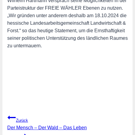
Wilhelm Hartmann versprach seine Möglichkeiten in der
Parteistruktur der FREIE WÄHLER Ebenen zu nutzen.
„Wir gründen unter anderem deshalb am 18.10.2024 die
hessische Landesarbeitsgemeinschaft Landwirtschaft &
Forst.“ so das heutige Statement, um die Ernsthaftigkeit
seiner politischen Unterstützung des ländlichen Raumes
zu untermauern.
Beitragsnavigation
Zurück
Der Mensch – Der Wald – Das Leben