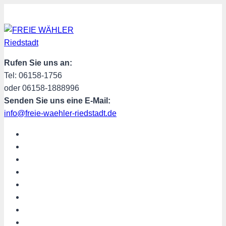
Zum
Inhalt
springen
Rufen Sie uns an:
Tel: 06158-1756
oder 06158-1888996
Senden Sie uns eine E-Mail:
info@freie-waehler-riedstadt.de
START
ÜBER UNS
TERMINE
PROGRAMM
SPENDEN
MITGLIED WERDEN
SHOP
Riedstadt aktuell