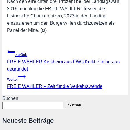
Nach den erreichten drei Prozent bei der Landtagswahl
2018 möchten die FREIE WÄHLER Hessen die
historische Chance nutzen, 2023 in den Landtag
einzuziehen um den Bürgerwillen durchzusetzen als
Partei der Mitte. (ts)
Beitragsnavigation
Zurück
FREIE WÄHLER Kelkheim aus FWG Kelkheim heraus
gegründet
Weiter
FREIE WÄHLER – Zeit für die Verkehrswende
Suchen
Suchen
Neueste Beiträge