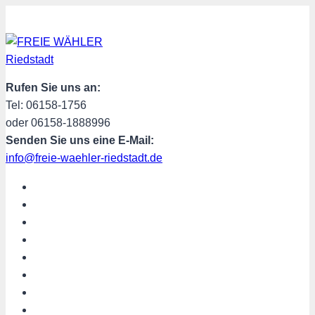
Zum
Inhalt
springen
Rufen Sie uns an:
Tel: 06158-1756
oder 06158-1888996
Senden Sie uns eine E-Mail:
info@freie-waehler-riedstadt.de
START
ÜBER UNS
TERMINE
PROGRAMM
SPENDEN
MITGLIED WERDEN
SHOP
Riedstadt aktuell