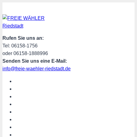
Zum
Inhalt
springen
Rufen Sie uns an:
Tel: 06158-1756
oder 06158-1888996
Senden Sie uns eine E-Mail:
info@freie-waehler-riedstadt.de
START
ÜBER UNS
TERMINE
PROGRAMM
SPENDEN
MITGLIED WERDEN
SHOP
Riedstadt aktuell