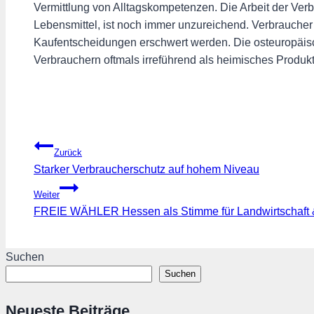
Vermittlung von Alltagskompetenzen. Die Arbeit der Ver
Lebensmittel, ist noch immer unzureichend. Verbrauche
Kaufentscheidungen erschwert werden. Die osteuropäische
Verbrauchern oftmals irreführend als heimisches Produ
Beitragsnavigation
Zurück
Starker Verbraucherschutz auf hohem Niveau
Weiter
FREIE WÄHLER Hessen als Stimme für Landwirtschaft 
Suchen
Suchen
Neueste Beiträge