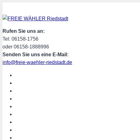
Zum
Inhalt
springen
Rufen Sie uns an:
Tel: 06158-1756
oder 06158-1888996
Senden Sie uns eine E-Mail:
info@freie-waehler-riedstadt.de
START
ÜBER UNS
TERMINE
PROGRAMM
SPENDEN
MITGLIED WERDEN
SHOP
Riedstadt aktuell
Hessen aktuell