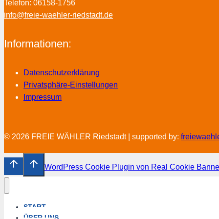
Telefon: 06158-1756
info@freie-waehler-riedstadt.de
Informationen:
Datenschutzerklärung
Privatsphäre-Einstellungen
Impressum
© 2026 FREIE WÄHLER Riedstadt | supported by:
freiewaehl
WordPress Cookie Plugin von Real Cookie Banne
START
ÜBER UNS